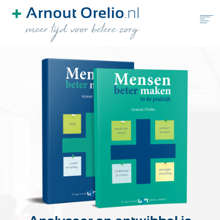
HOME
GRATIS TOOLS
BLOG
BOEKEN
OVER ARNOUT ORELIO
MAAK EEN AFSPRAAK