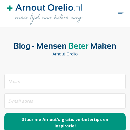
HOME
Blog - Mensen
Beter
Maken
GRATIS TOOLS
Arnout Orelio
BLOG
BOEKEN
OVER ARNOUT ORELIO
MAAK EEN AFSPRAAK
Stuur me Arnout's gratis verbetertips en
inspiratie!